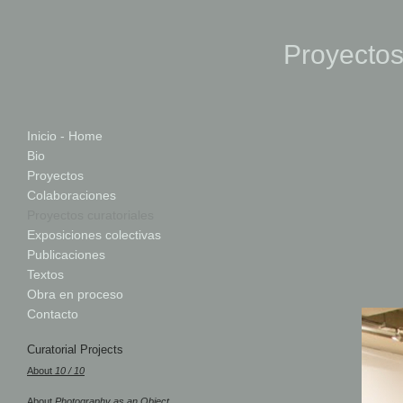
Proyectos
Inicio - Home
Bio
Proyectos
Colaboraciones
Proyectos curatoriales
Exposiciones colectivas
Publicaciones
Textos
Obra en proceso
Contacto
Curatorial Projects
About
10 / 10
About
Photography as an Object