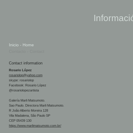
Informaci
Inicio - Home
Contacto - Contact
Contact information
Rosario López
rosariolop@yahoo.com
skype: rosariolop
Facebook: Rosario López
@rosariolopezartista
Galería Marli Matsumoto.
Sao Paulo. Directora Marli Matsumoto.
R João Alberto Moreira 128
Vila Madalena, São Paulo SP
CEP 05439 130
https://www.marlimatsumoto.com.br/