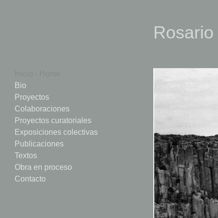
Rosario
Inicio - Home
Bio
Proyectos
Colaboraciones
Proyectos curatoriales
Exposiciones colectivas
Publicaciones
Textos
Obra en proceso
Contacto